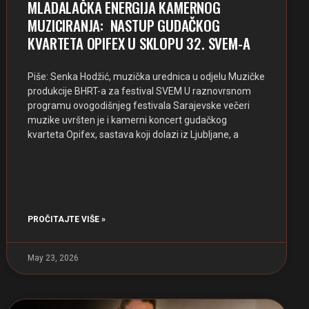
MLADALAČKA ENERGIJA KAMERNOG
MUZICIRANJA: NASTUP GUDAČKOG
KVARTETA OPIFEX U SKLOPU 32. SVEM-A
Piše: Senka Hodžić, muzička urednica u odjelu Muzičke
produkcije BHRT-a za festival SVEM U raznovrsnom
programu ovogodišnjeg festivala Sarajevske večeri
muzike uvršten je i kamerni koncert gudačkog
kvarteta Opifex, sastava koji dolazi iz Ljubljane, a
PROČITAJTE VIŠE »
May 23, 2026