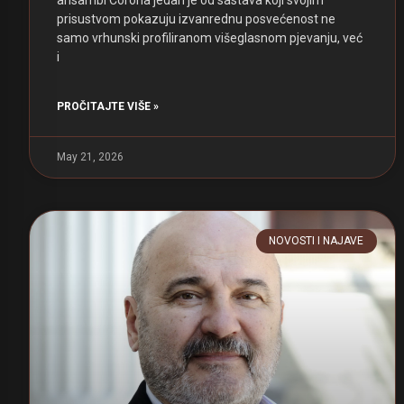
ansambl Corona jedan je od sastava koji svojim
prisustvom pokazuju izvanrednu posvećenost ne
samo vrhunski profiliranom višeglasnom pjevanju, već
i
PROČITAJTE VIŠE »
May 21, 2026
NOVOSTI I NAJAVE