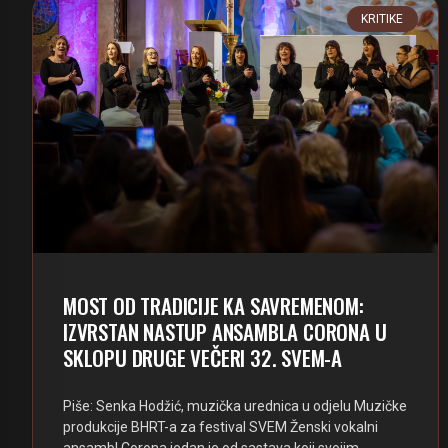
KRITIKE
MOST OD TRADICIJE KA SAVREMENOM:
IZVRSTAN NASTUP ANSAMBLA CORONA U
SKLOPU DRUGE VEČERI 32. SVEM-A
Piše: Senka Hodžić, muzička urednica u odjelu Muzičke
produkcije BHRT-a za festival SVEM Ženski vokalni