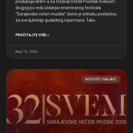
produkcije BHRT-a za festival SVEM Početak trideset i
drugog po redu izdanja renomiranog festivala
“Sarajevske večeri muzike” donio je istinsku poslasticu
za sve ljubitelje gudačkog repertoara. Tako
PROČITAJTE VIŠE »
May 19, 2026
NOVOSTI I NAJAVE