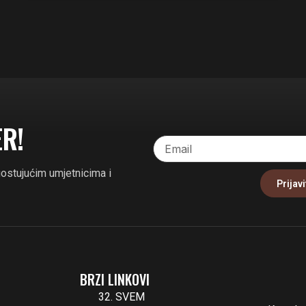
ER!
gostujućim umjetnicima i
Prijavi
BRZI LINKOVI
32. SVEM