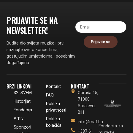
PRIJAVITE SE NA
NEWSLETTER!
Prijavite se
Budite dio svijeta muzike i prvi
saznajte sve o koncertima,
gostujućim umjetnicima i posebnim
događajima.
BRZI LINKOVI
KONTAKT
Kontakt
32. SVEM
Goruša 15,
FAQ
71000
Historijat
Politika
Sarajevo,
Fondacija
privatnosti
BiH
Arhiv
Politika
info@maf.ba
kolačića
Fondacija za
Sponzori
+387 61
muzičke