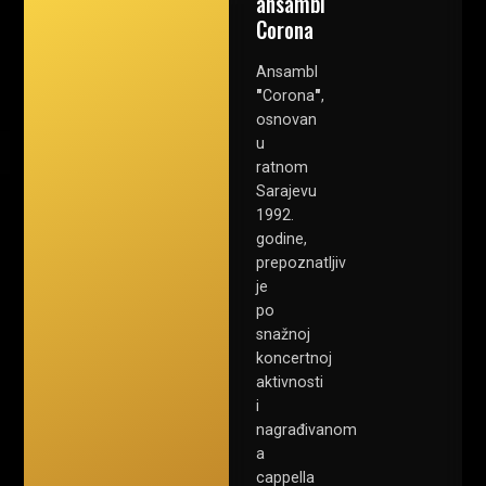
ansambl
Corona
Ansambl
"
Corona
"
,
osnovan
u
ratnom
Sarajevu
1992.
godine,
prepoznatljiv
je
po
snažnoj
koncertnoj
aktivnosti
i
nagrađivanom
a
cappella