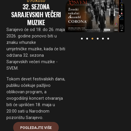
U FOKUSU
32. SEZONA
SARAJEVSKIH VEČERI
MUZIKE
Sarajevo će od 18. do 26. maja
2026. godine ponovo biti u
znaku vrhunske
umjetničke muzike, kada će biti
održana 32. sezona
Sarajevskih večeri muzike -
SVEM.
Tokom devet festivalskih dana,
publiku očekuje pažljivo
oblikovan program, a
ovogodišnji koncert otvaranja
biti će upriličen 18. maja u
20:00 sati u Narodnom
pozorištu Sarajevo.
POGLEDAJTE VIŠE