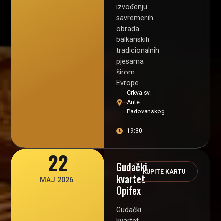
izvođenju
savremenih
obrada
balkanskih
tradicionalnih
pjesama
širom
Evrope.
Crkva sv.
Ante
Padovanskog
19:30
22
Gudački
KUPITE KARTU
kvartet
MAJ 2026.
Opifex
Gudački
kvartet