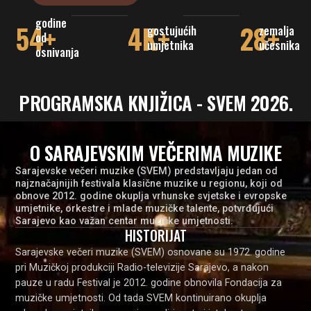
godine
54
+
4
K+
28
+
gostujućih
zemalja
od
umjetnika
učesnika
osnivanja
PROGRAMSKA KNJIŽICA - SVEM 2026.
O SARAJEVSKIM VEČERIMA MUZIKE
Sarajevske večeri muzike (SVEM) predstavljaju jedan od
najznačajnijih festivala klasične muzike u regionu, koji od
obnove 2012. godine okuplja vrhunske svjetske i evropske
umjetnike, orkestre i mlade muzičke talente, potvrđujući
Sarajevo kao važan centar muzičke umjetnosti.
HISTORIJAT
Sarajevske večeri muzike (SVEM) osnovane su 1972. godine
pri Muzičkoj produkciji Radio-televizije Sarajevo, a nakon
pauze u radu Festival je 2012. godine obnovila Fondacija za
muzičke umjetnosti. Od tada SVEM kontinuirano okuplja