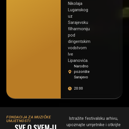
Nikolaja
Luganskog
uz
Sarajevsku
filharmoniju
pod
dirigentskim
vodstvom
Ive
Lipanovića.
Narodno
pozorište
Sarajevo
20:00
FONDACIJA ZA MUZIČKE
Istražite festivalsku arhivu,
UMJETNOSTI
SVE O SVEM-U
upoznajte umjetnike i otkrijte