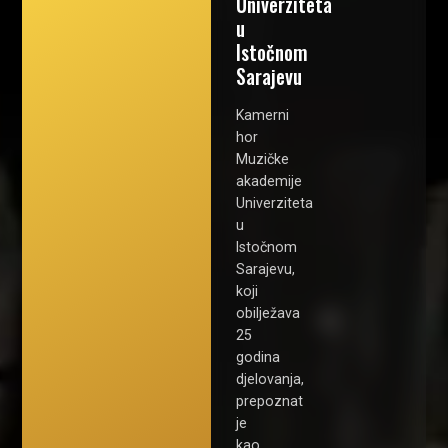
Univerziteta
u
Istočnom
Sarajevu
Kamerni
hor
Muzičke
akademije
Univerziteta
u
Istočnom
Sarajevu,
koji
obilježava
25
godina
djelovanja,
prepoznat
je
kao