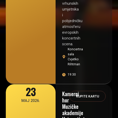
vrhunskih
umjetnika
i
pobjedničku
atmosferu
evropskih
koncertnih
scena.
Koncertna
sala
Cvjetko
Rihtman
19:30
23
Kamerni
KUPITE KARTU
hor
MAJ 2026.
Muzičke
akademije