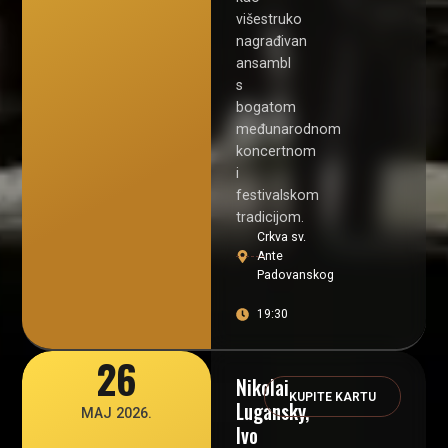
višestruko
nagrađivan
ansambl
s
bogatom
međunarodnom
koncertnom
i
festivalskom
tradicijom.
Crkva sv.
Ante
Padovanskog
19:30
26
Nikolai
KUPITE KARTU
Lugansky,
MAJ 2026.
Ivo