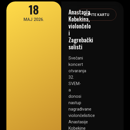
18
Anastasia
KUPITE KARTU
Kobekina,
MAJ 2026.
violončelo
i
Zagrebački
solisti
Svečani
koncert
otvaranja
32.
SVEM-
a
donosi
nastup
nagrađivane
violončelistice
Anastasije
Kobekine