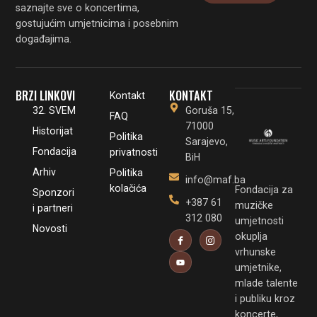
saznajte sve o koncertima,
gostujućim umjetnicima i posebnim
događajima.
BRZI LINKOVI
KONTAKT
Kontakt
32. SVEM
Goruša 15,
FAQ
71000
Historijat
Politika
Sarajevo,
Fondacija
privatnosti
BiH
Arhiv
Politika
info@maf.ba
kolačića
Fondacija za
Sponzori
+387 61
muzičke
i partneri
312 080
umjetnosti
Novosti
okuplja
vrhunske
umjetnike,
mlade talente
i publiku kroz
koncerte,