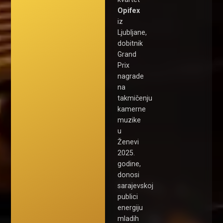
Opifex
iz
Ljubljane,
dobitnik
Grand
Prix
nagrade
na
takmičenju
kamerne
muzike
u
Ženevi
2025.
godine,
donosi
sarajevskoj
publici
energiju
mladih