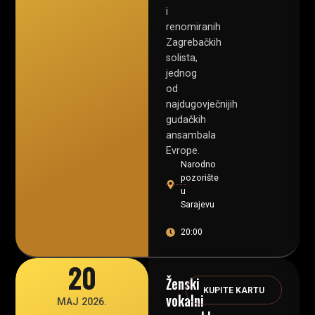
i
renomiranih
Zagrebačkih
solista,
jednog
od
najdugovječnijih
gudačkih
ansambala
Evrope.
Narodno
pozorište
u
Sarajevu
20:00
20
Ženski
KUPITE KARTU
vokalni
MAJ 2026.