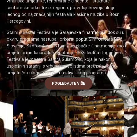
vrhunske umjetnike, renomirane dirigente i istaknute
simfonijske orkestre iz regiona, potvrđujući svoju ulogu
jednog od najznačajnijih festivala klasične muzike u Bosni i
Hercegovini.
Stalni orkestar Festivala je
Sarajevska filharmonija
, dok su u
okviru programa nastupali orkestri poput Simfoničara RTV
Slovenija, Simfoničara HRT-a i Zagrebačke filharmonije, kao i
umjetnici međunarodne reputacije. Rezidentna dirigentica
Festivala je maestra Samra Gulamović, koja je nakon
uspješnih saradnji s vrhunskim solistima preuzela važnu
umjetničku ulogu u razvoju festivalskog programa.
POGLEDAJTE VIŠE