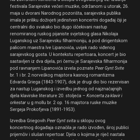
festivala Sarajevske večeri muzike, održanom u utorak, 26.
maja u dvorani Narodnog pozorišta, sarajevska publika
imala je priliku doživjeti jedinstven koncertni događaj čiji je
centralni dio svakako bio dugo iščekivani nastup
renomiranog ruskog pijaniste svjetskog glasa Nikolaja
Luganskog uz Sarajevsku filharmoniju, a pod dirigentskom
palicom maestra Ive Lipanovića, uvijek rado viđenog
sarajevskog gosta. U kontekstu repertoara, koncert je bio
sastavljen iz dva dijela, pri čemu je Sarajevska filharmonija
pod ravnanjem Lipanovića izvela poznate
Peer Gynt Svite
br. 1 i br. 2 norveškog majstora kasnog romantizma
Edvarda Griega (1843-1907), dok je drugi dio bio rezervisan
za nastup Luganskog i izvedbu jednog od najznačajnijih
djela klavirske literature 20. stoljeća –
Koncerta za klavir i
orkestar
u g mollu br. 2 op. 16 majstora ruske muzike
Sergeja Prokofjeva (1891-1953).
Izvedba Griegovih
Peer Gynt svita
u sklopu ovog
koncertnog događaja označila je rado izvođen, široj publici
prijemčiv i slušan repertoar. Djela o kojima je riječ nastala