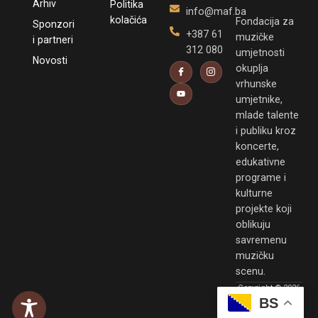
Arhiv
Politika
info@maf.ba
kolačića
Fondacija za
Sponzori
+387 61
muzičke
i partneri
312 080
umjetnosti
Novosti
okuplja
vrhunske
umjetnike,
mlade talente
i publiku kroz
koncerte,
edukativne
programe i
kulturne
projekte koji
oblikuju
savremenu
muzičku
scenu.
Copyright © 2026
MAF. Powered by
BS
Peglica Agency