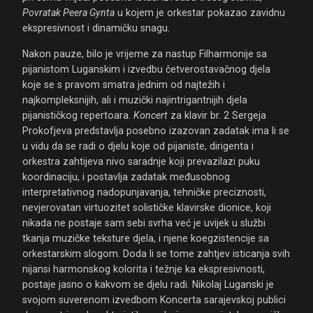
Povratak Peera Gynta
u kojem je orkestar pokazao zavidnu
ekspresivnost i dinamičku snagu.
Nakon pauze, bilo je vrijeme za nastup Filharmonije sa
pijanistom Luganskim i izvedbu četverostavačnog djela
koje se s pravom smatra jednim od najtežih i
najkompleksnijih, ali i muzički najintrigantnijih djela
pijanističkog repertoara.
Koncert
za klavir br. 2 Sergeja
Prokofjeva predstavlja posebno izazovan zadatak ima li se
u vidu da se radi o djelu koje od pijaniste, dirigenta i
orkestra zahtijeva nivo saradnje koji prevazilazi puku
koordinaciju, i postavlja zadatak međusobnog
interpretativnog nadopunjavanja, tehničke preciznosti,
nevjerovatan virtuozitet solističke klavirske dionice, koji
nikada ne postaje sam sebi svrha već je uvijek u službi
tkanja muzičke teksture djela, i njene koegzistencije sa
orkestarskim slogom. Doda li se tome zahtjev isticanja svih
nijansi harmonskog kolorita i težnje ka ekspresivnosti,
postaje jasno o kakvom se djelu radi. Nikolaj Luganski je
svojom suverenom izvedbom Koncerta sarajevskoj publici