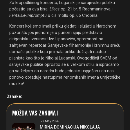
Za kraj odličnog koncerta, Luganski je sarajevsku publiku
počastio sa dva bisa:
Lilacs
op. 21 br. 5 Rachmaninova i
Fantaisie-Impromptu
u cis mollu op. 66 Chopina.
Koncert koji smo imali priliku gledati i slušati u Narodnom
pozorištu još jednom je u punom sjaju predstavio
dirigentsku izvrsnost Ive Lipanovića, spremnost na
zahtjevan repertoar Sarajevske filharmonije i iznimnu sreću
domaće publike koja je imala priliku doživjeti nastup
pijaniste kao što je Nikolaj Luganski. Ovogodišnji SVEM od
sarajevske publike oprostio se u velikom stilu, a ispraćamo
ga sa željom da naredni bude jednako uspješan i da nas
ponovo obraduje nastupima renomiranih imena umjetničke
muzike!
Oznake:
MOŽDA VAS ZANIMA I
27 May 2026
MIRNA DOMINACIJA NIKOLAJA