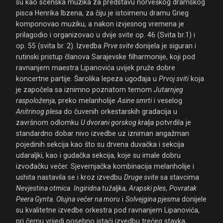
su kao scenska muzika za predstavu norveškog dramskog
pisca Henrika Ibzena, za čiju je istoimenu dramu Grieg
komponovao muziku, a nakon izvjesnog vremena je
prilagodio i organizovao u dvije svite op. 46 (Svita br.1) i
op. 55 (svita br. 2). Izvedba
Prve svite
donijela je siguran i
rutinski pristup članova Sarajevske filharmonije, koji pod
ravnanjem maestra Lipanovića uvijek pruže dobre
koncertne partije. Šarolika lepeza ugođaja u
Prvoj sviti
koja
je započela sa iznimno poznatom temom
Jutarnjeg
raspoloženja
, preko melanholije
Asine smrti
i veselog
Anitrinog plesa
do čuvenih orkestarskih gradacija u
završnom odlomku
U dvorani gorskog kralja
potvrdila je
standardno dobar nivo izvedbe uz izniman angažman
pojedinih sekcija kao što su drvena duvačka i sekcija
udaraljki, kao i gudačka sekcija, koje su imale dobru
izvođačku večer. Sjevernjačka kombinacija melanholije i
ushita nastavila se i kroz izvedbu
Druge svite
sa stavcima
Nevjestina otmica
.
Ingiridna tužaljka
,
Arapski ples
,
Povratak
Peera Gynta. Olujna večer na moru
i
Solvejgina pjesma
donijele
su kvalitetne izvedbe orkestra pod ravnanjem Lipanovića,
pri čemu vrijedi posebno istaći izvedbu trećeg stavka,