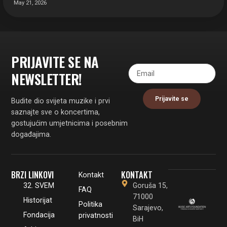
May 21, 2026
PRIJAVITE SE NA
NEWSLETTER!
Prijavite se
Budite dio svijeta muzike i prvi
saznajte sve o koncertima,
gostujućim umjetnicima i posebnim
događajima.
BRZI LINKOVI
KONTAKT
Kontakt
32. SVEM
Goruša 15,
FAQ
71000
Historijat
Politika
Sarajevo,
Fondacija
privatnosti
BiH