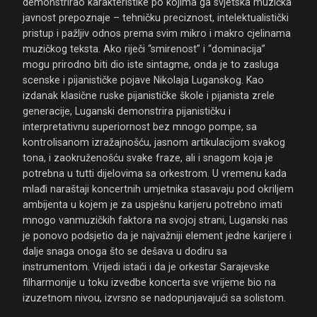
demonstrirao karakteristike po kojima ga svjetska muzička
javnost prepoznaje – tehničku preciznost, intelektualistički
pristup i pažljiv odnos prema svim mikro i makro cjelinama
muzičkog teksta. Ako riječi “smirenost” i “dominacija”
mogu prirodno biti dio iste sintagme, onda je to zasluga
scenske i pijanističke pojave Nikolaja Luganskog. Kao
izdanak klasične ruske pijanističke škole i pijanista zrele
generacije, Luganski demonstrira pijanističku i
interpretativnu superiornost bez mnogo pompe, sa
kontrolisanom izražajnošću, jasnom artikulacijom svakog
tona, i zaokruženošću svake fraze, ali i snagom koja je
potrebna u tutti dijelovima sa orkestrom. U vremenu kada
mlađi naraštaji koncertnih umjetnika stasavaju pod okriljem
ambijenta u kojem je za uspješnu karijeru potrebno imati
mnogo vanmuzičkih faktora na svojoj strani, Luganski nas
je ponovo podsjetio da je najvažniji element jedne karijere i
dalje snaga onoga što se dešava u dodiru sa
instrumentom. Vrijedi istaći i da je orkestar Sarajevske
filharmonije u toku izvedbe koncerta sve vrijeme bio na
izuzetnom nivou, izvrsno se nadopunjavajući sa solistom.